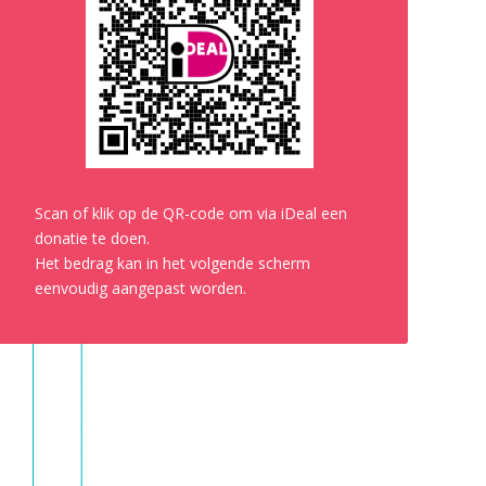
Scan of klik op de QR-code om via iDeal een
donatie te doen.
Het bedrag kan in het volgende scherm
eenvoudig aangepast worden.