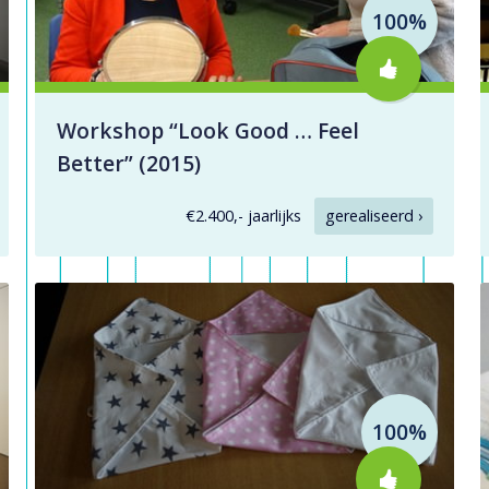
100%
Workshop “Look Good … Feel
Better” (2015)
€2.400,- jaarlijks
gerealiseerd ›
100%