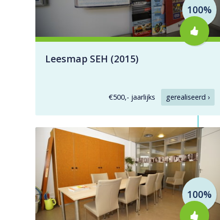
100%
Leesmap SEH (2015)
€500,- jaarlijks
gerealiseerd ›
100%