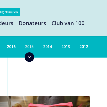
lig doneren
deurs
Donateurs
Club van 100
2016
2015
2014
2013
2012