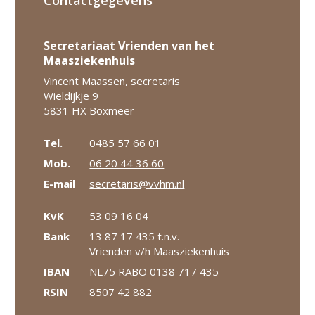
Secretariaat Vrienden van het
Maasziekenhuis
Vincent Maassen, secretaris
Wieldijkje 9
5831 HX Boxmeer
Tel.
0485 57 66 01
Mob.
06 20 44 36 60
E-mail
secretaris@vvhm.nl
KvK
53 09 16 04
Bank
13 87 17 435 t.n.v.
Vrienden v/h Maasziekenhuis
IBAN
NL75 RABO 0138 717 435
RSIN
8507 42 882