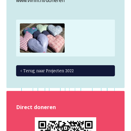
www.vvhm.nl/doneren
‹ Terug naar Projecten 2022
Direct doneren