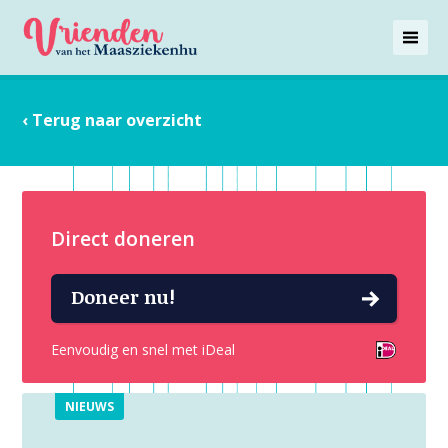
‹ Terug naar overzicht
Direct doneren
Doneer nu!
Eenvoudig en snel met iDeal
NIEUWS