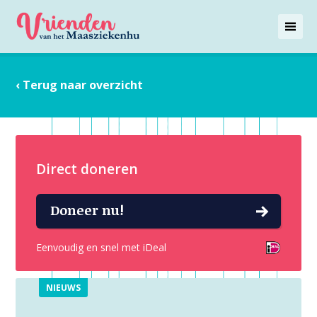
‹ Terug naar overzicht
Direct doneren
Doneer nu!
Eenvoudig en snel met iDeal
NIEUWS